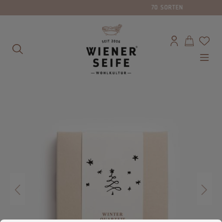
70 SORTEN
alt springen
Bildergalerie überspringen