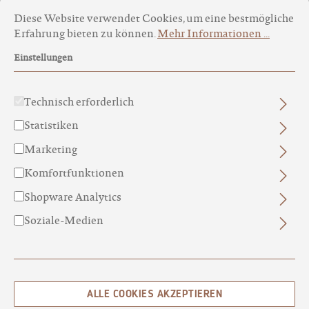
Cookie-Voreinstellungen
Diese Website verwendet Cookies, um eine bestmögliche Erfa
Diese Website verwendet Cookies, um eine bestmögliche
Erfahrung bieten zu können.
Mehr Informationen ...
Einstellungen
Technisch erforderlich
Statistiken
Marketing
WINTER QUARTETT MIT
Komfortfunktionen
WEIHNACHTSMOTIV
Shopware Analytics
MINI SEIFENQUARTETT
Soziale-Medien
Passend zur Weihnachtszeit, ein himmlischduftendes
Seifengeschenk.
25,00 €
ALLE COOKIES AKZEPTIEREN
INHALT:
160 GRAMM
(15,63 € / 100 GRAMM)
PREISE INKL. MWST. ZZGL. VERSANDKOSTEN