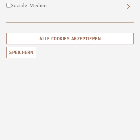
Soziale-Medien
ALLE COOKIES AKZEPTIEREN
AMOUR N°62
SINNLICH · VERFÜHRERISCH
SPEICHERN
14,00 €*