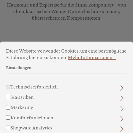
Harmonie und Expertise für die Sinne komponiert – von
alten, klassischen Wiener Düften bis hin zu neuen,
überraschenden Kompositionen.
Cookie-Voreinstellungen
Diese Website verwendet Cookies, um eine bestmögliche Erfa
Produkte filtern
Diese Website verwendet Cookies, um eine bestmögliche
Erfahrung bieten zu können.
Mehr Informationen ...
Einstellungen
Technisch erforderlich
Statistiken
Marketing
Komfortfunktionen
Shopware Analytics