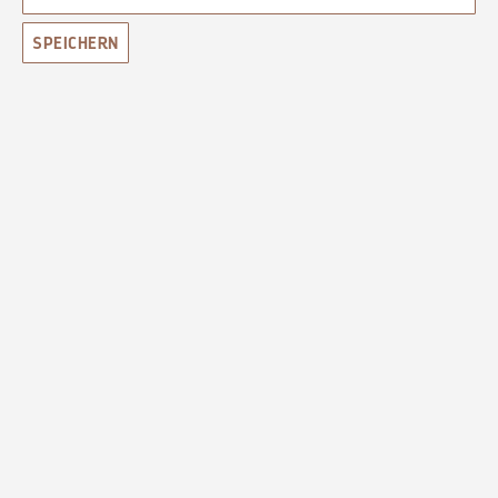
SPEICHERN
CITRON MERINGUE N°71
FRUCHTIG, SÜSS, NOSTALGISCH
16,50 €*