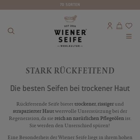
70 SORTEN
alt springen
STARK RÜCKFETTEND
Die besten Seifen bei trockener Haut
Rückfettende Seife bietet
trockener
,
rissiger
und
strapazierter Haut
wertvolle Unterstützung bei der
Regeneration, da sie
reich an natürlichen Pflegeölen
ist.
Sie werden den Unterschied spüren!
Eine Besonderheit der Wiener Seife liegt in ihrem hohen