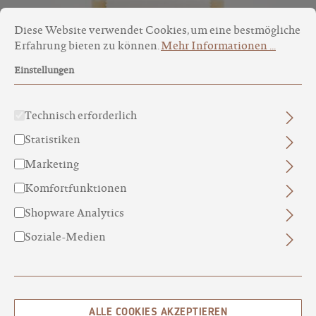
Cookie-Voreinstellungen
Diese Website verwendet Cookies, um eine bestmögliche Erfa
Diese Website verwendet Cookies, um eine bestmögliche
Erfahrung bieten zu können.
Mehr Informationen ...
Einstellungen
Technisch erforderlich
Statistiken
Marketing
APRIKOSENKERNÖL N°25
BIO APRIKOSENKERNÖL & -EXTRAKT
Komfortfunktionen
14,00 €*
Shopware Analytics
Soziale-Medien
ALLE COOKIES AKZEPTIEREN