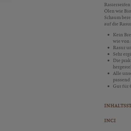
Rasierseifen
Ölen wie Bio
Schaum berei
auf die Rasur
Kein Bre
wie von 
Rasur un
Sehr erg
Die prak
hergeste
Alle uns
passend
Gut für
INHALTSS
INCI