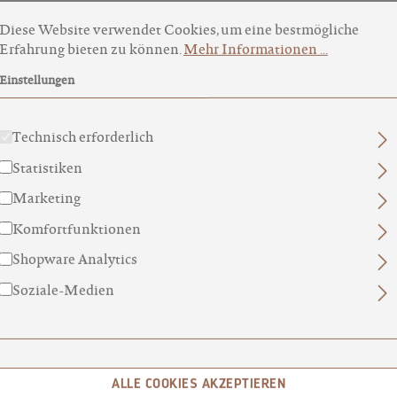
okie-Voreinstellungen
ese Website verwendet Cookies, um eine bestmögliche Erfahru
WEITERE 
Diese Website verwendet Cookies, um eine bestmögliche
Erfahrung bieten zu können.
Mehr Informationen ...
Einstellungen
Technisch erforderlich
Statistiken
Marketing
70
PLASTIKFREIE
Komfortfunktionen
SORTEN
VERPACKUNG
Shopware Analytics
 70 Kreationen für Seifen-
Wir verpacken unsere Se
aber und Seifen-Kenner.
Papier und verzichten vo
Soziale-Medien
auf Plastik.
ALLE COOKIES AKZEPTIEREN