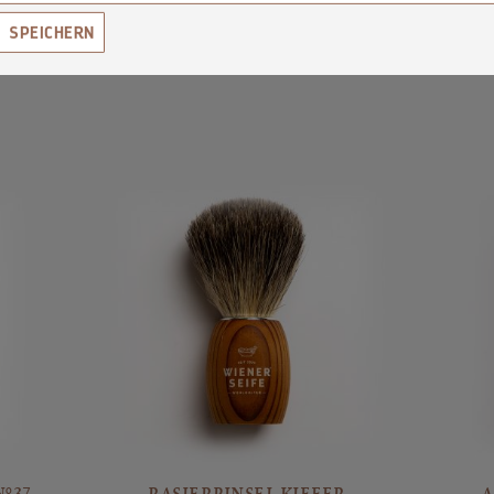
WIR EMPFEHLEN DAZU
SPEICHERN
°37,
RASIERPINSEL KIEFER
A