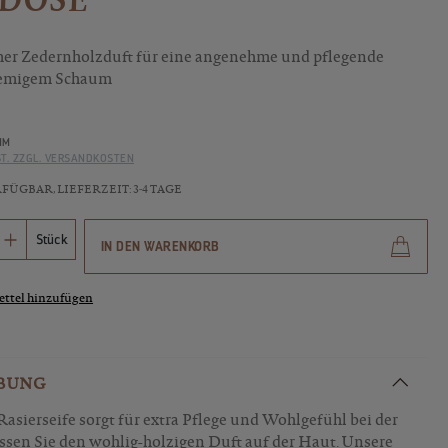
er Zedernholzduft für eine angenehme und pflegende
remigem Schaum
MM
ST. ZZGL. VERSANDKOSTEN
ÜGBAR, LIEFERZEIT: 3-4 TAGE
Anzahl: Gib den gewünschten Wert ein ode
Stück
IN DEN WARENKORB
ttel hinzufügen
BUNG
Rasierseife sorgt für extra Pflege und Wohlgefühl bei der
ssen Sie den wohlig-holzigen Duft auf der Haut. Unsere