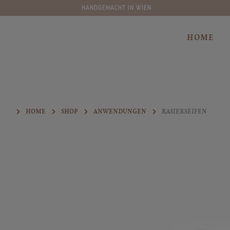
70 SORTEN
springen
Zur Hauptnavigation springen
HOME
HOME
SHOP
ANWENDUNGEN
RASIERSEIFEN
Bildergalerie überspringen