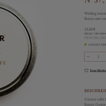
Wohlig warm
Rasur mit c
23,50 €
INHALT:
100 GRA
PREISE INKL. MW
SOFORT VERF
Produkt 
Zum Merkze
BESCHREI
Unsere edle 
Rasur. Genie