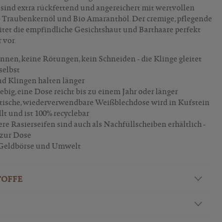
 sind extra rückfettend und angereichert mit wertvollen
 Traubenkernöl und Bio Amaranthöl. Der cremige, pflegende
tet die empfindliche Gesichtshaut und Barthaare perfekt
 vor.
nnen, keine Rötungen, kein Schneiden - die Klinge gleitet
selbst
d Klingen halten länger
iebig, eine Dose reicht bis zu einem Jahr oder länger
tische, wiederverwendbare Weißblechdose wird in Kufstein
llt und ist 100% recyclebar
ere Rasierseifen sind auch als Nachfüllscheiben erhältlich -
 zur Dose
 Geldbörse und Umwelt
TOFFE