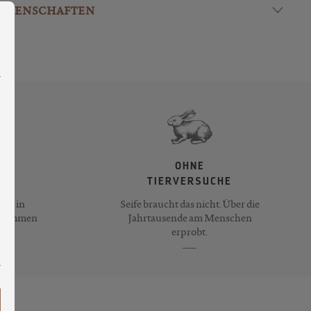
ng bieten zu können.
Mehr Informationen ...
EIGENSCHAFTEN
OHNE
TIERVERSUCHE
ife in
Seife braucht das nicht. Über die
llkommen
Jahrtausende am Menschen
erprobt.