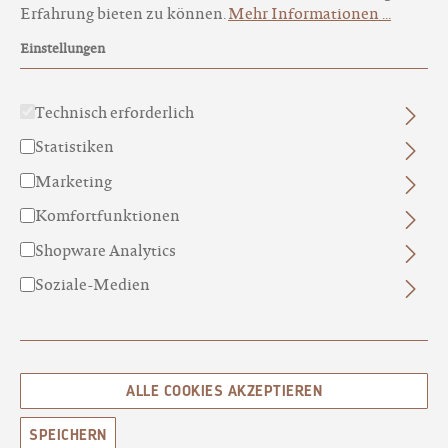
Erfahrung bieten zu können.
Mehr Informationen ...
Einstellungen
Technisch erforderlich
Statistiken
Marketing
Komfortfunktionen
RASIERPINSEL FÜR DIE REISE
Shopware Analytics
VEGAN - MIT KUNSTHAAR
Soziale-Medien
Praktischer Pinsel für Reisen aus Chromstahl und
Kunststoffhaar
49,00 €
ALLE COOKIES AKZEPTIEREN
PREISE INKL. MWST. ZZGL. VERSANDKOSTEN
SOFORT VERFÜGBAR, LIEFERZEIT: 3-4 TAGE
SPEICHERN