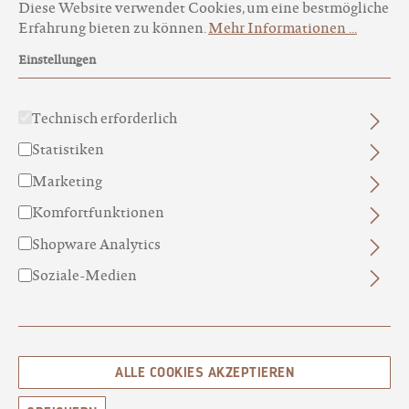
Diese Website verwendet Cookies, um eine bestmögliche
Erfahrung bieten zu können.
Mehr Informationen ...
Einstellungen
Technisch erforderlich
HELFE DUFTMISCHUNG
Statistiken
GEBORGENHEIT
Marketing
WOHLIG, FRUCHTIG, AUFMUNTERND
Komfortfunktionen
Sauna & Wellness
Shopware Analytics
13,80 €
Soziale-Medien
INHALT:
50 MILLILITER
(27,60 € / 100 MILLILITER )
PREISE INKL. MWST. ZZGL. VERSANDKOSTEN
1-3 TAGE
Produkt Anzahl: Gib den gewünschten Wert ein 
ALLE COOKIES AKZEPTIEREN
IN DEN WARENKORB