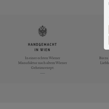
HANDGEMACHT
IN WIEN
In einer echten Wiener
Bis zu
Manufaktur nach altem Wiener
Liebh
Geheimrezept.