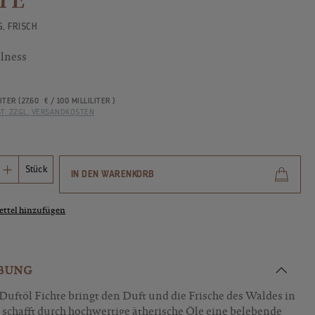
G, FRISCH
lness
LITER
(27,60 € / 100 MILLILITER )
ST. ZZGL. VERSANDKOSTEN
Anzahl: Gib den gewünschten Wert ein ode
Stück
IN DEN WARENKORB
ttel hinzufügen
BUNG
ftöl Fichte bringt den Duft und die Frische des Waldes in
r schafft durch hochwertige ätherische Öle eine belebende