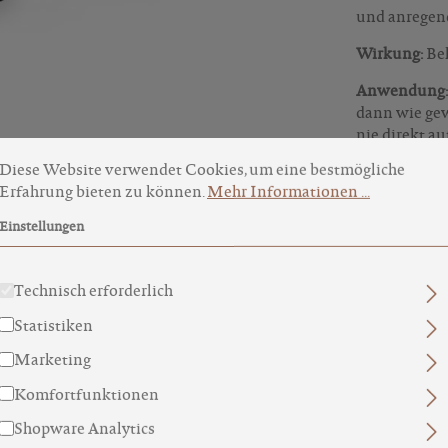
und anregend
Wirkung:
Bel
Anwendung:
dann wie gew
nie direkt a
okie-Voreinstellungen
ese Website verwendet Cookies, um eine bestmögliche Erfahru
auch mit Wa
Diese Website verwendet Cookies, um eine bestmögliche
werden. Bitt
Erfahrung bieten zu können.
Mehr Informationen ...
Bei etwaigem
Einstellungen
sofort absetz
Technisch erforderlich
INHALTSS
Statistiken
INCI
Marketing
Komfortfunktionen
WEITERE 
Shopware Analytics