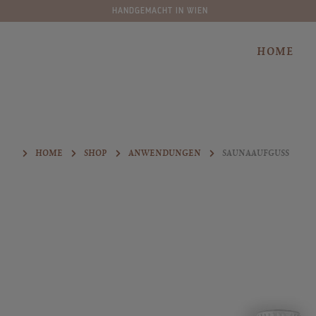
HANDGEMACHT IN WIEN
springen
Zur Hauptnavigation springen
HOME
HOME
SHOP
ANWENDUNGEN
SAUNAAUFGUSS
Bildergalerie überspringen