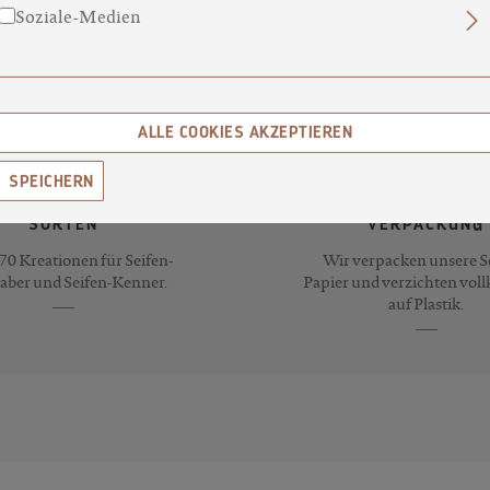
Soziale-Medien
ALLE COOKIES AKZEPTIEREN
SPEICHERN
70
PLASTIKFREIE
SORTEN
VERPACKUNG
 70 Kreationen für Seifen-
Wir verpacken unsere Se
aber und Seifen-Kenner.
Papier und verzichten vo
auf Plastik.