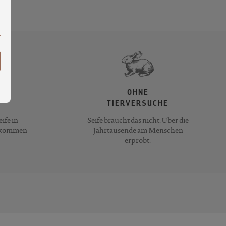
OHNE
TIERVERSUCHE
ife in
Seife braucht das nicht. Über die
llkommen
Jahrtausende am Menschen
erprobt.