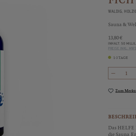
WALDIG, HOLZI
Sauna & Wel
13,80 €
INHALT:
50 MILLI
PREISE INKL. MW
1-3 TAGE
Produkt 
Zum Merkze
BESCHREI
Das HELFE Du
die Sauna. E