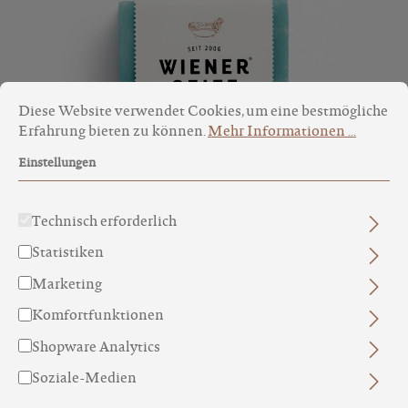
Cookie-Voreinstellungen
Diese Website verwendet Cookies, um eine bestmögliche Erfa
Diese Website verwendet Cookies, um eine bestmögliche
Erfahrung bieten zu können.
Mehr Informationen ...
Einstellungen
Technisch erforderlich
Statistiken
DUSCHSEIFEN
Marketing
Komfortfunktionen
Shopware Analytics
Soziale-Medien